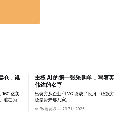
迫卖仓，谁
主权 AI 的第一张采购单，写着英
伟达的名字
 160 亿美
出资方从企业和 VC 换成了政府，收款方
涨。谁在为这
还是原来那几家。
By 赵赛坡
29 7月 2026