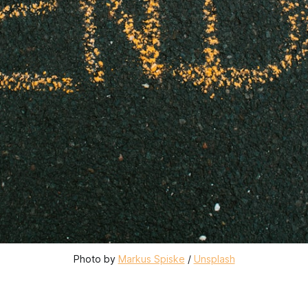
Photo by 
Markus Spiske
 / 
Unsplash