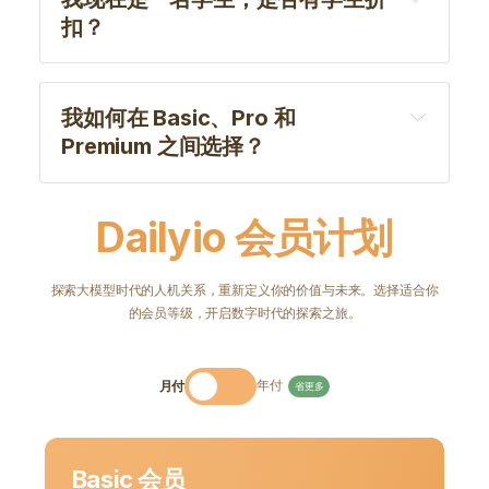
扣？
内容产品的商业模式非常简单——读者付费购买
：解码大模型产业与应用
优质信息，内容生产者持续生产更多有价值的信
专属通道
息
我如何在 Basic、Pro 和 
前沿内容
Premium 之间选择？
全球大模型产品评测与盘点：从用户视角解构 
AI 产品的卖点与噱头
Dailyio 会员计划
全球 AI 产业分析：从华尔街、硅谷、北京、杭
州的视角透视产业发展脉络
落地案例解读：揭示大模型如何重构各行业的人
探索大模型时代的人机关系，重新定义你的价值与未来。选择适合你
的会员等级，开启数字时代的探索之旅。
机关系
：深度思考人机共存的未来
年付
月付
省更多
人工智能与人类关系的深度文章
Basic 会员