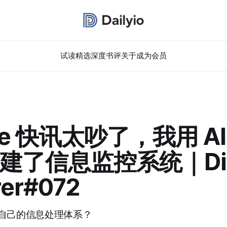
试读精选
深度书评
关于
成为会员
le 快讯太吵了，我用 A
建了信息监控系统｜Digi
rer#072
自己的信息处理体系？