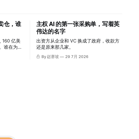
迫卖仓，谁
主权 AI 的第一张采购单，写着英
伟达的名字
 160 亿美
出资方从企业和 VC 换成了政府，收款方
涨。谁在为这
还是原来那几家。
By 赵赛坡
29 7月 2026