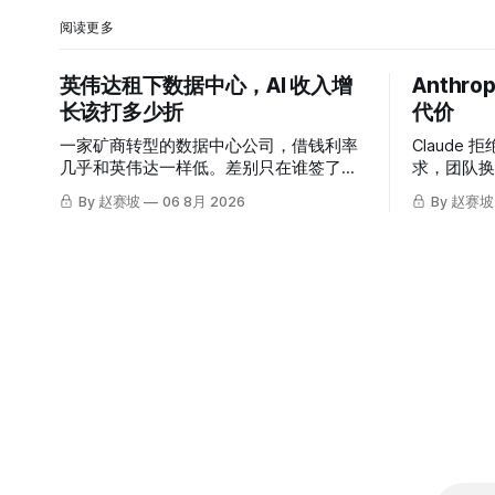
阅读更多
英伟达租下数据中心，AI 收入增
Anthr
长该打多少折
代价
一家矿商转型的数据中心公司，借钱利率
Claude 拒
几乎和英伟达一样低。差别只在谁签了租
求，团队换
约。
据。同一周，
By 赵赛坡
06 8月 2026
By 赵赛坡
测试也出