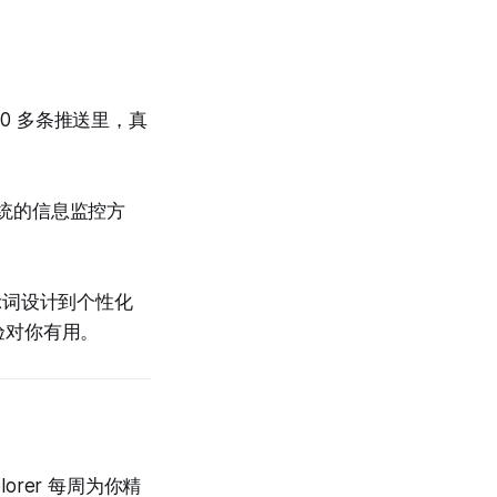
50 多条推送里，真
替代传统的信息监控方
。
从提示词设计到个性化
验对你有用。
orer 每周为你精