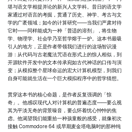
堪与语文学相提并论的新兴人文学科。昔日的语文学
家通过对语言的考掘，贯通了历史、神学、考古与文
学的广袤领域；如今的计算研究——当我们严肃对待
它时——同样能成为一种「普适的溶剂」，将生物
学、物理学、社会学乃至哲学熔于一炉。这本书最吸
引人的地方，正是作者带领我们进行的这场智识漫
游：从代码与古老魔法咒语在形式上的惊人相似，到
开源软件开发中的文本传承宛如古代神话的口传与演
变；从模拟整个星球命运的宏大计算机模型，到我们
自身可能就生活在一个巨大模拟程序中的哲学猜想。
贯穿这本书的核心命题，是作者反复强调的「惊
奇」。他感叹现代人对计算机的普遍态度——要么视
其为平淡无奇的背景噪音，要么怀着忧心忡忡的焦
虑。他渴望我们能重拾一种孩童般的感受，就像初次
接触 Commodore 64 或早期麦金塔电脑时的那种纯