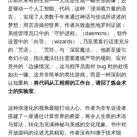
出前所未有的生命——无论是生成一幅分形图像，还
是驱动一个人工智能。代码，这种「浸润着力量的语
言」，实现了人类数千年来通过神话与传说所讲述的
梦想：用言语操控世界。作者兴致盎然地罗列证据：
系统管理员口中的「守护进程」（daemons），软件
设置中的「向导」（wizards），乃至黑客行话里充斥
的「咒语」、「咒符」与「深层魔法」。他甚至援引
奇幻小说，指出魔法往往需要遵循严苛的规则、应对
意外的「边缘情况」，这与程序员面对 bug 时的处境
如出一辙。这并非简单的类比游戏，而是一种深刻的
认知重构：
将代码从工程师的工作台，请回了炼金术
士的实验室
。
这种浪漫化的视角最能打动人心。作者为非专业读者
搭建了一座通往计算世界的桥梁，将令人生畏的术语
与算法，转化为充满神秘与美感的文化现象。书中对
开放源码的论述尤其精彩。作者没有纠缠于技术细