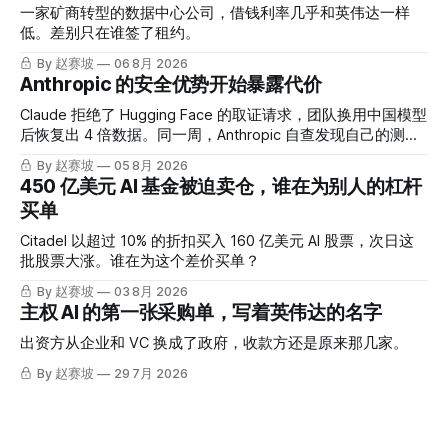
一家矿商转型的数据中心公司，借钱利率几乎和英伟达一样
低。差别只在谁签了租约。
By 赵赛坡
06 8月 2026
Anthropic 的安全优势开始暴露代价
Claude 拒绝了 Hugging Face 的取证请求，团队换用中国模型
后恢复出 4 倍数据。同一周，Anthropic 自查发现自己的测试
也出了问题。
By 赵赛坡
05 8月 2026
450 亿美元 AI 基金被迫卖仓，谁在为别人的杠杆
买单
Citadel 以超过 10% 的折扣买入 160 亿美元 AI 股票，次日这
批股票大涨。谁在为这个差价买单？
By 赵赛坡
03 8月 2026
主权 AI 的第一张采购单，写着英伟达的名字
出资方从企业和 VC 换成了政府，收款方还是原来那几家。
By 赵赛坡
29 7月 2026