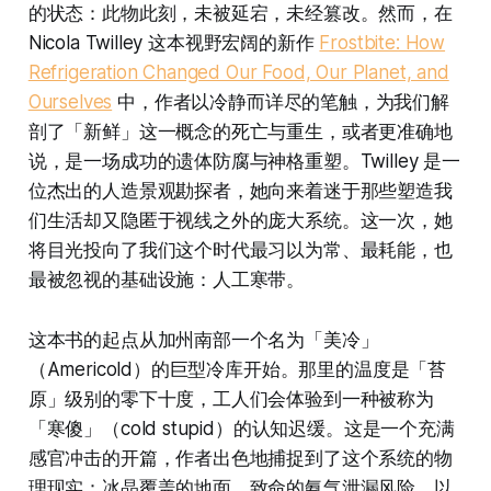
的状态：此物此刻，未被延宕，未经篡改。然而，在
Nicola Twilley 这本视野宏阔的新作
Frostbite: How
Refrigeration Changed Our Food, Our Planet, and
Ourselves
中，作者以冷静而详尽的笔触，为我们解
剖了「新鲜」这一概念的死亡与重生，或者更准确地
说，是一场成功的遗体防腐与神格重塑。Twilley 是一
位杰出的人造景观勘探者，她向来着迷于那些塑造我
们生活却又隐匿于视线之外的庞大系统。这一次，她
将目光投向了我们这个时代最习以为常、最耗能，也
最被忽视的基础设施：人工寒带。
这本书的起点从加州南部一个名为「美冷」
（Americold）的巨型冷库开始。那里的温度是「苔
原」级别的零下十度，工人们会体验到一种被称为
「寒傻」（cold stupid）的认知迟缓。这是一个充满
感官冲击的开篇，作者出色地捕捉到了这个系统的物
理现实：冰晶覆盖的地面、致命的氨气泄漏风险、以