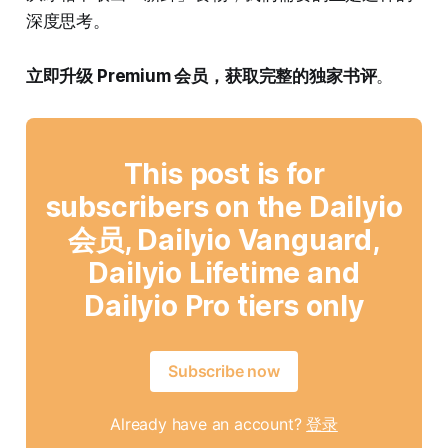
深度思考。
立即升级 Premium 会员，获取完整的独家书评
。
This post is for
subscribers on the Dailyio
会员, Dailyio Vanguard,
Dailyio Lifetime and
Dailyio Pro tiers only
Subscribe now
Already have an account?
登录