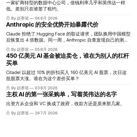
一家矿商转型的数据中心公司，借钱利率几乎和英伟达一样
低。差别只在谁签了租约。
By 赵赛坡
06 8月 2026
Anthropic 的安全优势开始暴露代价
Claude 拒绝了 Hugging Face 的取证请求，团队换用中国模型
后恢复出 4 倍数据。同一周，Anthropic 自查发现自己的测试
也出了问题。
By 赵赛坡
05 8月 2026
450 亿美元 AI 基金被迫卖仓，谁在为别人的杠杆
买单
Citadel 以超过 10% 的折扣买入 160 亿美元 AI 股票，次日这
批股票大涨。谁在为这个差价买单？
By 赵赛坡
03 8月 2026
主权 AI 的第一张采购单，写着英伟达的名字
出资方从企业和 VC 换成了政府，收款方还是原来那几家。
By 赵赛坡
29 7月 2026