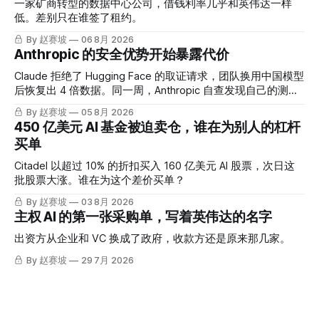
一家矿商转型的数据中心公司，借钱利率几乎和英伟达一样
低。差别只在谁签了租约。
By 赵赛坡
06 8月 2026
Anthropic 的安全优势开始暴露代价
Claude 拒绝了 Hugging Face 的取证请求，团队换用中国模型
后恢复出 4 倍数据。同一周，Anthropic 自查发现自己的测试
也出了问题。
By 赵赛坡
05 8月 2026
450 亿美元 AI 基金被迫卖仓，谁在为别人的杠杆
买单
Citadel 以超过 10% 的折扣买入 160 亿美元 AI 股票，次日这
批股票大涨。谁在为这个差价买单？
By 赵赛坡
03 8月 2026
主权 AI 的第一张采购单，写着英伟达的名字
出资方从企业和 VC 换成了政府，收款方还是原来那几家。
By 赵赛坡
29 7月 2026