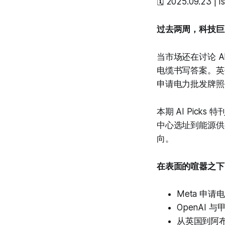
🗓️ 2025.09.23 | 
过去两周，科技巨
当市场还在讨论 A
电缆书写答案。英伟达
申请电力批发牌照
本期 AI Pick
中心选址到能源供
向。
在表面的喧嚣之下
Meta 申
OpenAI
从英国到阿布