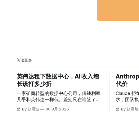
阅读更多
英伟达租下数据中心，AI 收入增
Anthr
长该打多少折
代价
一家矿商转型的数据中心公司，借钱利率
Claude 拒
几乎和英伟达一样低。差别只在谁签了租
求，团队换
约。
据。同一周，
By 赵赛坡
06 8月 2026
By 赵赛坡
测试也出