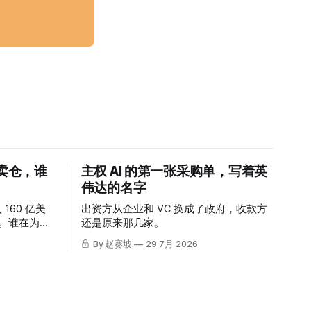
迫卖仓，谁
主权 AI 的第一张采购单，写着英
伟达的名字
 160 亿美
出资方从企业和 VC 换成了政府，收款方
涨。谁在为这
还是原来那几家。
By 赵赛坡
29 7月 2026