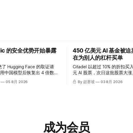
opic 的安全优势开始暴露
450 亿美元 AI 基金被
在为别人的杠杆买单
绝了 Hugging Face 的取证请
Citadel 以超过 10% 的折扣买入
用中国模型后恢复出 4 倍数
元 AI 股票，次日这批股票大
Anthropic 自查发现自己的
个差价买单？
05 8月 2026
By 赵赛坡
03 8月 2026
了问题。
成为会员