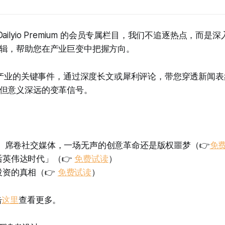
r」是 Dailyio Premium 的会员专属栏目，我们不追逐热点，
辑，帮助您在产业巨变中把握方向。
I 产业的关键事件，通过深度长文或犀利评论，带您穿透新闻
但意义深远的变革信号。
骏」席卷社交媒体，一场无声的创意革命还是版权噩梦（👉
免
后英伟达时代」（👉
免费试读
）
投资的真相（👉
免费试读
）
击
这里
查看更多。