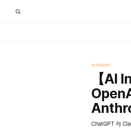
AI INSIDER
【AI 
Open
Anth
ChatGPT 与