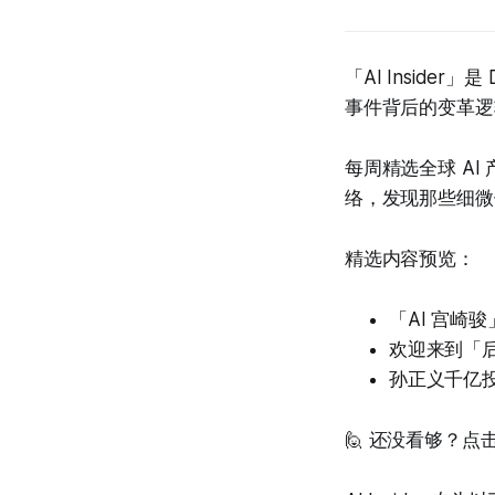
「AI Inside
事件背后的变革逻
每周精选全球 A
络，发现那些细微
精选内容预览：
「AI 宫崎
欢迎来到「
孙正义千亿
🙋 还没看够？点