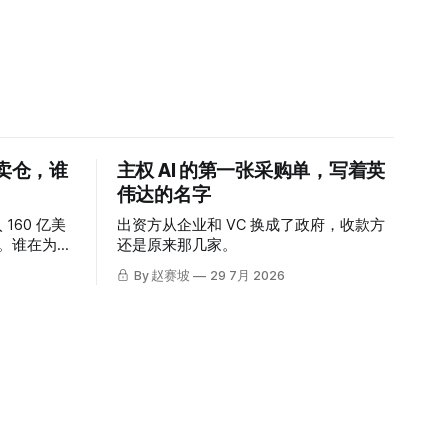
迫卖仓，谁
主权 AI 的第一张采购单，写着英
伟达的名字
 160 亿美
出资方从企业和 VC 换成了政府，收款方
涨。谁在为这
还是原来那几家。
By 赵赛坡
29 7月 2026