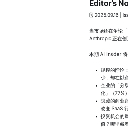
Editor’s N
🗓️ 2025.09.16 | I
当市场还在争论「谁
Anthropic 
本期 AI Insi
规模的悖论：C
少，却在以色
企业的「分裂
化」（77
隐藏的商业密
改变 SaaS
投资机会的重
值？哪里藏