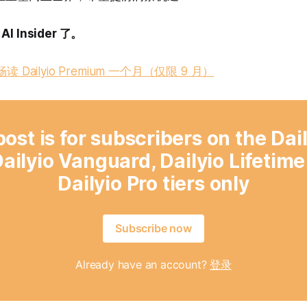
 Insider 了。
 Dailyio Premium 一个月（仅限 9 月）
post is for subscribers on the Dai
ailyio Vanguard, Dailyio Lifetim
Dailyio Pro tiers only
Subscribe now
Already have an account?
登录