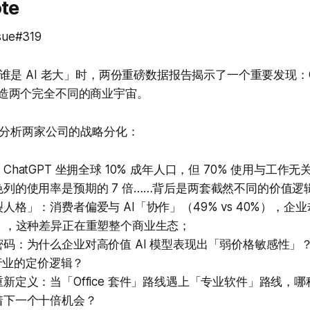
ote
ssue#319
是 AI 老大」时，两份重磅数据报告揭示了一个重要发现：Op
正在创造两个完全不同的商业宇宙。
der 将分析两家公司的战略分化：
hatGPT 坐拥全球 10% 成年人口，但 70% 使用与工作无关
列的使用率是预期的 7 倍……背后是两套截然不同的价值逻
人格」：消费者偏爱与 AI「协作」（49% vs 40%），企
%），这种差异正在重塑整个商业生态；
码：为什么企业对高价值 AI 模型表现出「弱价格敏感性」
 行业的定价逻辑？
新定义：当「Office 套件」路线遇上「专业软件」路线，
着下一个十倍机会？