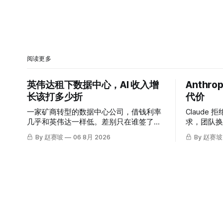
阅读更多
英伟达租下数据中心，AI 收入增
Anthr
长该打多少折
代价
一家矿商转型的数据中心公司，借钱利率
Claude 拒
几乎和英伟达一样低。差别只在谁签了租
求，团队换
约。
据。同一周，
By 赵赛坡
06 8月 2026
By 赵赛坡
测试也出