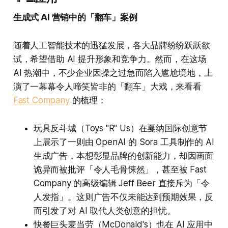
生成式 AI 营销中的「翻车」案例
随着人工智能技术的迅猛发展，各大品牌纷纷跃跃欲
试，希望借助 AI 提升形象和竞争力。然而，在这场
AI 热潮中，不少企业因操之过急而陷入尴尬境地，上
演了一幕幕令人啼笑皆非的「翻车」大戏，来看看
Fast Company
的梳理：
玩具反斗城（Toys "R" Us）在戛纳国际创意节
上展示了一则由 OpenAI 的 Sora 工具制作的 AI
生成广告，本想彰显品牌的创新能力，却因画面
诡异而被批评「令人毛骨悚然」，甚至被 Fast
Company 的高级编辑 Jeff Beer 直接斥为「令
人发指」。这则广告不仅未能达到预期效果，反
而引发了对 AI 取代人类创意的担忧。
快餐巨头麦当劳（McDonald's）也在 AI 应用中